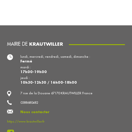
MAIRIE DE
KRAUTWILLER
lundi, mercredi, vendredi, samedi, dimanche :
Fermé
mardi :
17h00-19h00
jeudi :
10h30-12h30 / 16h00-18h00
7 rue de la Douane 67170 KRAUTWILLER France
0388680482
Nous contacter
https://www.krautwiller.fr