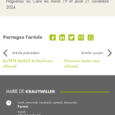
Haguenau au Caire les mardi 19 et jeudi 21 novembre
2024
Partagez l'article
Article précédent
Article suivant
[Le PETR ALSACE du Nord vous
[Horizons Jeunes vous
informe]
informe]
MAIRIE DE
KRAUTWILLER
lundi, mercredi, vendredi, samedi, dimanche :
Fermé
mardi :