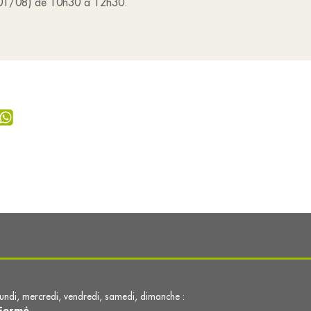
i (01/08) de 10h30 à 12h30.
lundi, mercredi, vendredi, samedi, dimanche :
Fermé