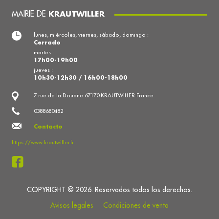
MAIRIE DE
KRAUTWILLER
lunes, miércoles, viernes, sábado, domingo :
Cerrado
martes :
17h00-19h00
jueves :
10h30-12h30 / 16h00-18h00
7 rue de la Douane 67170 KRAUTWILLER France
0388680482
Contacto
https://www.krautwiller.fr
COPYRIGHT © 2026. Reservados todos los derechos.
Avisos legales
Condiciones de venta