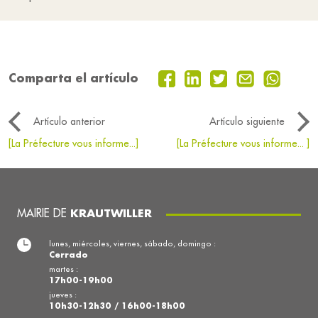
Comparta el artículo
Artículo anterior
Artículo siguiente
[La Préfecture vous informe...]
[La Préfecture vous informe... ]
MAIRIE DE
KRAUTWILLER
lunes, miércoles, viernes, sábado, domingo :
Cerrado
martes :
17h00-19h00
jueves :
10h30-12h30 / 16h00-18h00