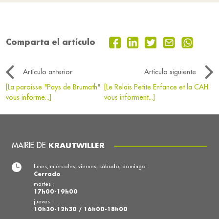
Comparta el artículo
Artículo anterior
Artículo siguiente
[La paroisse "Pays de Brumath"
[Le Relais Petite Enfance et la CAH
vous informe...]
vous informent...]
MAIRIE DE
KRAUTWILLER
lunes, miércoles, viernes, sábado, domingo :
Cerrado
martes :
17h00-19h00
jueves :
10h30-12h30 / 16h00-18h00