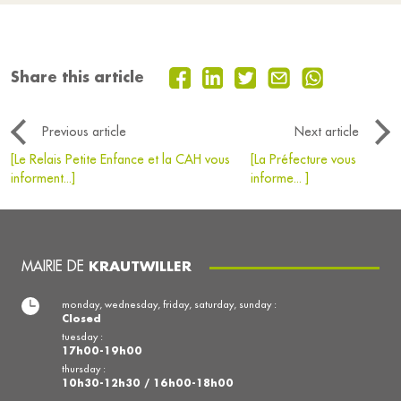
Share this article
Previous article
Next article
[Le Relais Petite Enfance et la CAH vous
[La Préfecture vous
informent...]
informe... ]
MAIRIE DE
KRAUTWILLER
monday, wednesday, friday, saturday, sunday :
Closed
tuesday :
17h00-19h00
thursday :
10h30-12h30 / 16h00-18h00