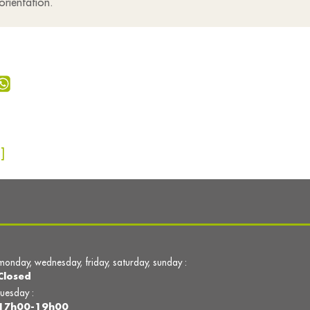
orientation.
]
monday, wednesday, friday, saturday, sunday :
Closed
tuesday :
17h00-19h00