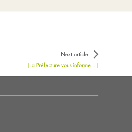
Next article
[La Préfecture vous informe... ]