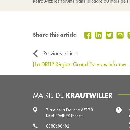
Retrouvez les forums dans le cadre du mois de l'
Share this article
Previous article
[La DRFIP Région Grand Est vous informe...
KRAUTWILLER
MAIRIE DE
7 rue de la Douane 67170
KRAUTWILLER France
0388680482