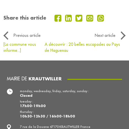
Share this article
Previous article
Next article
[La commune vous
A découvrir : 20 belles escapades au Pays
informe...]
de Haguenau
MAIRIE DE
KRAUTWILLER
monday, wednesday, friday, saturday, sunday :
Closed
tuesday :
17h00-19h00
thursday :
10h30-12h30 / 16h00-18h00
7 rue de la Douane 67170 KRAUTWILLER France